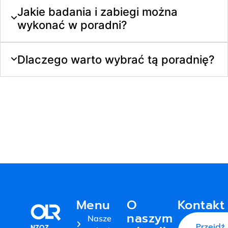
Jakie badania i zabiegi można
wykonać w poradni?
Dlaczego warto wybrać tą poradnię?
Menu
O
Kontakt
naszym
Nasze
Przejdź
NZOZ