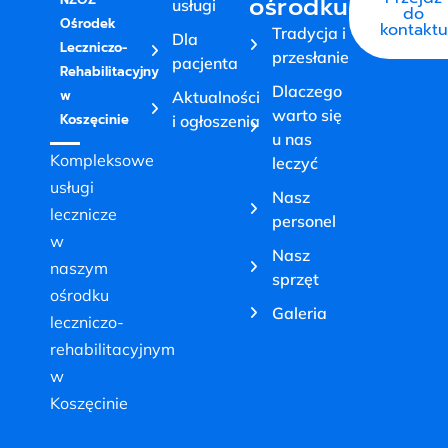
ośrodku
usługi
do
Ośrodek
kontaktu
Tradycja i
Dla
Leczniczo-
przesłanie
pacjenta
Rehabilitacyjny
Dlaczego
w
Aktualności
warto się
Koszęcinie
i ogłoszenia
u nas
Kompleksowe
leczyć
usługi
Nasz
lecznicze
personel
w
Nasz
naszym
sprzęt
ośrodku
Galeria
leczniczo-
rehabilitacyjnym
w
Koszęcinie