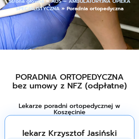
Strona główna
»
AOS – AMBULATORYJNA OPIEKA
SPECJALISTYCZNA
»
Poradnia ortopedyczna
PORADNIA ORTOPEDYCZNA
bez umowy z NFZ (odpłatne)
Lekarze poradni ortopedycznej w
Koszęcinie
lekarz Krzysztof Jasiński