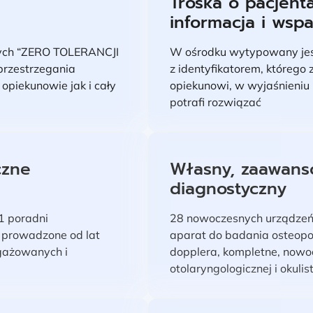
Troska o pacjenta
informacja i wspa
nych “ZERO TOLERANCJI
W ośrodku wytypowany jes
zestrzegania
z identyfikatorem, którego
 opiekunowie jak i cały
opiekunowi, w wyjaśnieniu 
potrafi rozwiązać
czne
Własny, zaawans
diagnostyczny
1 poradni
28 nowoczesnych urządzeń 
 prowadzone od lat
aparat do badania osteop
gażowanych i
dopplera, kompletne, nowo
otolaryngologicznej i okulis