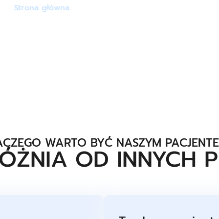
Strona główna
»
Dlaczego warto się u nas leczyć
ACZEGO WARTO BYĆ NASZYM PACJENTE
ÓŻNIA OD INNYCH P