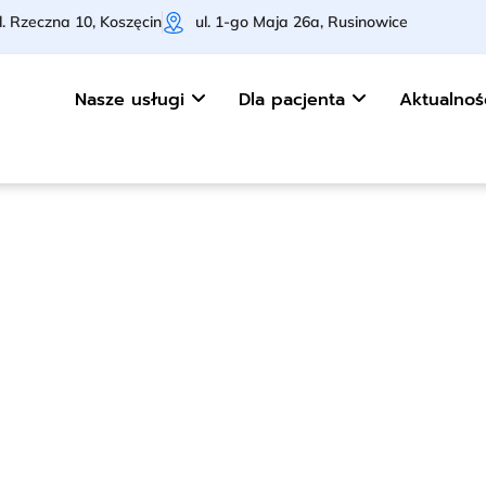
l. Rzeczna 10, Koszęcin
ul. 1-go Maja 26a, Rusinowice
Nasze usługi
Dla pacjenta
Aktualnoś
 warto się u n
Koszęcin