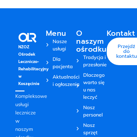
Menu
O
Kontakt
naszym
Nasze
Przejdź
ośrodku
NZOZ
usługi
do
Ośrodek
kontaktu
Tradycja i
Dla
Leczniczo-
przesłanie
pacjenta
Rehabilitacyjny
Dlaczego
w
Aktualności
warto się
Koszęcinie
i ogłoszenia
u nas
Kompleksowe
leczyć
usługi
Nasz
lecznicze
personel
w
Nasz
naszym
sprzęt