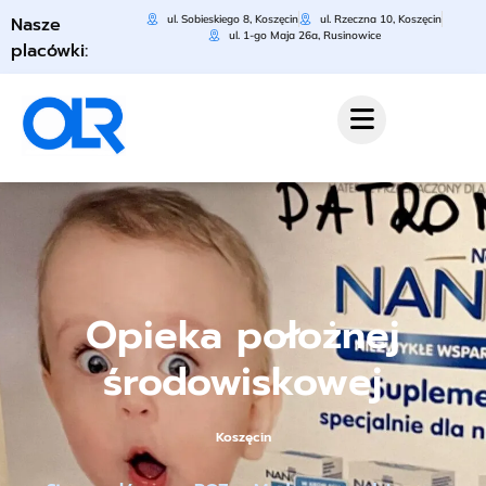
Nasze
ul. Sobieskiego 8, Koszęcin
ul. Rzeczna 10, Koszęcin
ul. 1-go Maja 26a, Rusinowice
placówki:
Opieka położnej
środowiskowej
Koszęcin