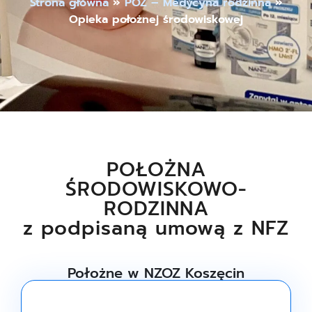
Strona główna
»
POZ – Medycyna rodzinna
»
Opieka położnej środowiskowej
POŁOŻNA
ŚRODOWISKOWO-
RODZINNA
z podpisaną umową z NFZ
Położne w NZOZ Koszęcin