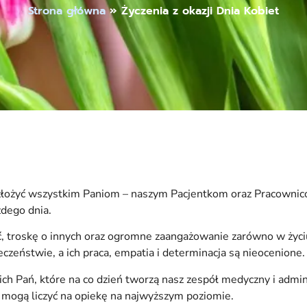
Strona główna
»
Życzenia z okazji Dnia Kobiet
y złożyć wszystkim Paniom – naszym Pacjentkom oraz Pracownico
dego dnia.
ć, troskę o innych oraz ogromne zaangażowanie zarówno w życ
zeństwie, a ich praca, empatia i determinacja są nieocenione.
h Pań, które na co dzień tworzą nasz zespół medyczny i admini
i mogą liczyć na opiekę na najwyższym poziomie.