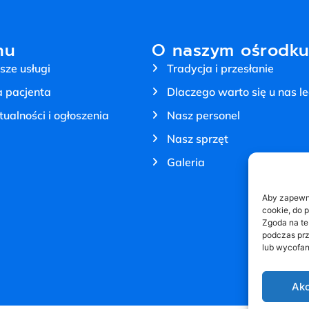
nu
O naszym ośrodk
sze usługi
Tradycja i przesłanie
a pacjenta
Dlaczego warto się u nas l
tualności i ogłoszenia
Nasz personel
Nasz sprzęt
Galeria
Aby zapewnić
cookie, do 
Zgoda na te
podczas prz
lub wycofan
Akc